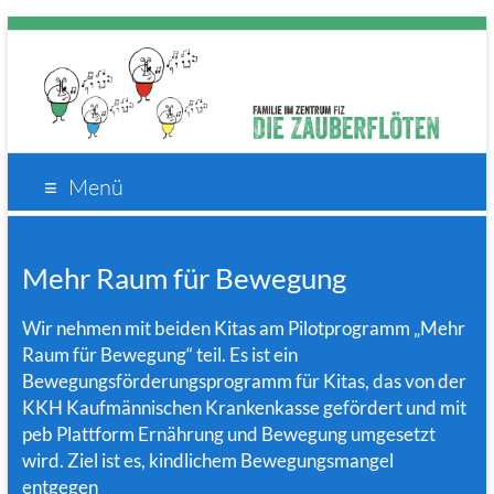
Die
Kita an der
Menü
Deutschen
Zauberflöten
Oper
Mehr Raum für Bewegung
Wir nehmen mit beiden Kitas am Pilotprogramm „Mehr
Raum für Bewegung“ teil. Es ist ein
Bewegungsförderungsprogramm für Kitas, das von der
KKH Kaufmännischen Krankenkasse gefördert und mit
peb Plattform Ernährung und Bewegung umgesetzt
wird. Ziel ist es, kindlichem Bewegungsmangel
entgegen