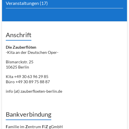
Veranstaltungen
(17)
Anschrift
Die Zauberflöten
-Kita an der Deutschen Oper-
Bismarckstr. 25
10625 Berlin
Kita +49 30 63 96 29 85
Büro +49 30 89 75 88 87
info (at) zauberfloeten-berlin.de
Bankverbindung
F
amilie im
Z
entrum
F
i
Z
gGmbH